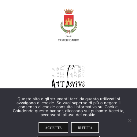
Questo sito o gli strumenti terzi da questo utilizzati si
avvalgono di cookie. Se vuoi saperne di più o negare il
consenso ai cookie consulta l'Informativa sui Cookie.
Chiudendo questo banner, cliccando sul pulsante Accetta,
Copyright © 2026 Tutti i diritti riservati ·
Privacy policy
·
acconsenti all'uso dei cookie.
Cookie policy
ACCETTA
RIFIUTA
Facebook
Instagram