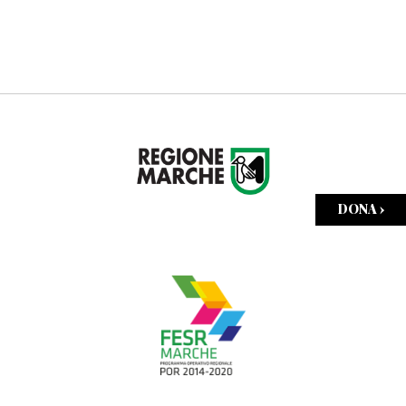
DONA ›