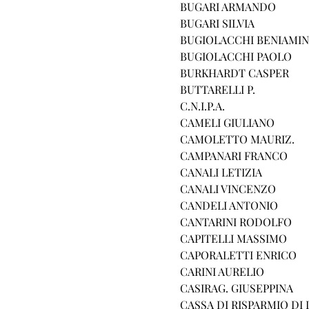
BUGARI ARMANDO
BUGARI SILVIA
BUGIOLACCHI BENIAMI
BUGIOLACCHI PAOLO
BURKHARDT CASPER
BUTTARELLI P.
C.N.I.P.A.
CAMELI GIULIANO
CAMOLETTO MAURIZ.
CAMPANARI FRANCO
CANALI LETIZIA
CANALI VINCENZO
CANDELI ANTONIO
CANTARINI RODOLFO
CAPITELLI MASSIMO
CAPORALETTI ENRICO
CARINI AURELIO
CASIRAG. GIUSEPPINA
CASSA DI RISPARMIO DI