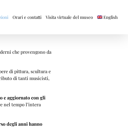
ioni
Orari e contatti
English
Visita virtuale del museo
moderni che provengono da
pere di pittura, scultura e
ibuto di tanti musicisti,
o e aggiornato con gli
are nel tempo l’intera
orso degli anni hanno