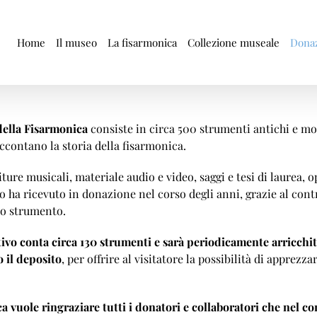
Home
Il museo
La fisarmonica
Collezione museale
Donaz
della Fisarmonica
consiste in circa 500 strumenti antichi e 
ccontano la storia della fisarmonica.
ture musicali, materiale audio e video, saggi e tesi di laurea, o
o ha ricevuto in donazione nel corso degli anni, grazie al contr
lo strumento.
tivo conta circa 130 strumenti e sarà periodicamente arricchit
o il deposito
, per offrire al visitatore la possibilità di apprezz
a vuole ringraziare tutti i donatori e collaboratori che nel c