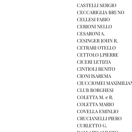
CASTELLI SERGIO
CECCARIGLIA BRUNO
CELLESI FABIO
CERIONI NELLO
CESARONI A.
CESINGER JOHN R.
CETRARI OTELLO
CETTOLO J.PIERRE
CICERI LETIZIA
CINTIOLI BENITO
CIONI ISAREMA
CIUCCIOMEI MAXIMILIA
CLUB BORGHESI
COLETTA M. e R.
COLETTA MARIO
COVELLA EMINLIO
CRUCIANELLI PIERO
CURLETTO G.