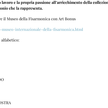
 lavoro e la propria passione all
’
arricchimento della collezio
onio che la rappresenta.
re il Museo della Fisarmonica con Art Bonus
352-museo-internazionale-della-fisarmonica.html
 alfabetico:
DO
NOSTRA