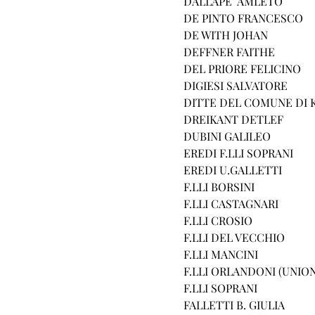
DALLAPE’ AMLETO
DE PINTO FRANCESCO
DE WITH JOHAN
DEFFNER FAITHE
DEL PRIORE FELICINO
DIGIESI SALVATORE
DITTE DEL COMUNE DI 
DREIKANT DETLEF
DUBINI GALILEO
EREDI F.LLI SOPRANI
EREDI U.GALLETTI
F.LLI BORSINI
F.LLI CASTAGNARI
F.LLI CROSIO
F.LLI DEL VECCHIO
F.LLI MANCINI
F.LLI ORLANDONI (UNION
F.LLI SOPRANI
FALLETTI B. GIULIA