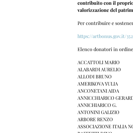
contribuito con il proprio
valorizzazione del patrim
Per contribuire e sostene
https://artbonus.gov.it/
Elenco donatori in ordine
ACCATTOLI MARIO
ALABARDI AURELIO
ALLODI BRUNO
AMERIKOVA YULIA
ANCONETANI AIDA
ANNICCHIARICO GERAR
ANNICHIARICO G.
ANTONINI GALIZIO
ARBORE RENZO
ASSOCIAZIONE ITALIA 