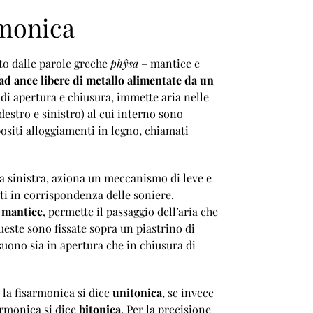
rmonica
to dalle parole greche
phŷsa
– mantice e
d ance libere di metallo
alimentate da un
 di apertura e chiusura, immette aria nelle
estro e sinistro) al cui interno sono
siti alloggiamenti in legno, chiamati
la sinistra, aziona un meccanismo di leve e
ati in corrispondenza delle soniere.
 mantice
, permette il passaggio dell’aria che
ueste sono fissate sopra un piastrino di
uono sia in apertura che in chiusura di
la fisarmonica si dice
unitonica
, se invece
armonica si dice
bitonica
. Per la precisione