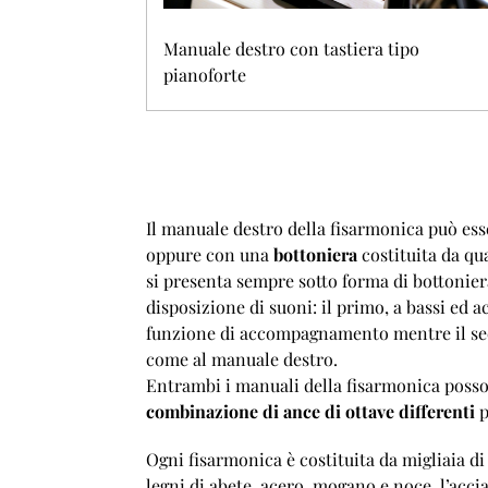
Manuale destro con tastiera tipo
pianoforte
Il manuale destro della fisarmonica può es
oppure con una
bottoniera
costituita da qua
si presenta sempre sotto forma di bottoniera
disposizione di suoni: il primo, a bassi ed a
funzione di accompagnamento mentre il sec
come al manuale destro.
Entrambi i manuali della fisarmonica posso
combinazione di ance di ottave differenti
p
Ogni fisarmonica è costituita da migliaia di p
legni di abete, acero, mogano e noce, l’acciai