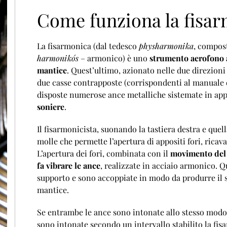
Come funziona la fisa
La fisarmonica (dal tedesco
physharmonika
, compos
harmonikós
– armonico) è uno
strumento aerofono a
mantice
. Quest’ultimo, azionato nelle due direzioni
due casse contrapposte (corrispondenti al manuale d
disposte numerose ance metalliche sistemate in appo
soniere
.
Il fisarmonicista, suonando la tastiera destra e quel
molle che permette l’apertura di appositi fori, ricav
L’apertura dei fori, combinata con il
movimento del
fa vibrare le ance
, realizzate in acciaio armonico. Q
supporto e sono accoppiate in modo da produrre il s
mantice.
Se entrambe le ance sono intonate allo stesso modo 
sono intonate secondo un intervallo stabilito la fis