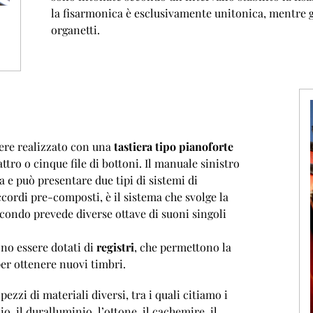
la fisarmonica è esclusivamente unitonica, mentre 
organetti.
sere realizzato con una
tastiera tipo pianoforte
ttro o cinque file di bottoni. Il manuale sinistro
 e può presentare due tipi di sistemi di
ccordi pre-composti, è il sistema che svolge la
ondo prevede diverse ottave di suoni singoli
no essere dotati di
registri
, che permettono la
er ottenere nuovi timbri.
ezzi di materiali diversi, tra i quali citiamo i
o, il duralluminio, l’ottone, il cachemire, il