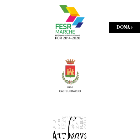
DONA ›