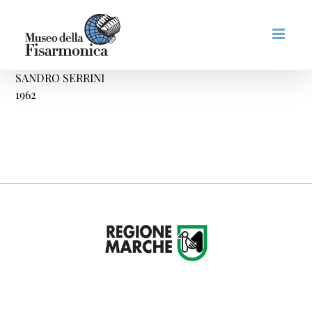
Salta
al
contenuto
SANDRO SERRINI
1962