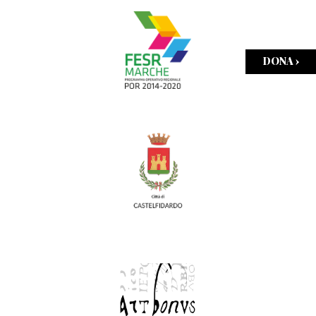
DONA ›