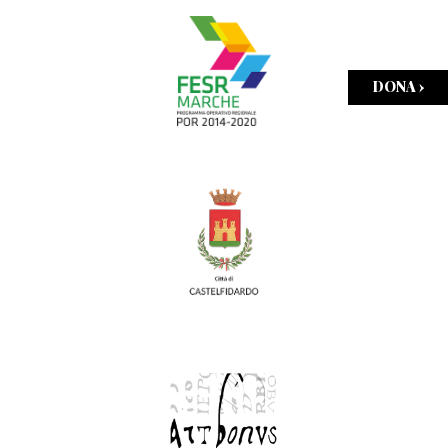
DONA ›