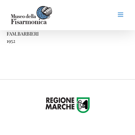
Salta
al
contenuto
FAM.BARBIERI
1952