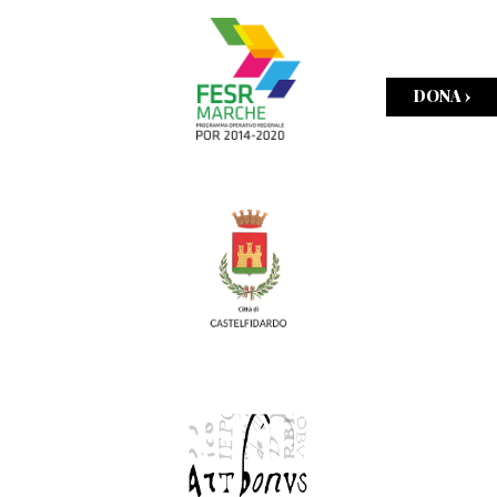
DONA ›