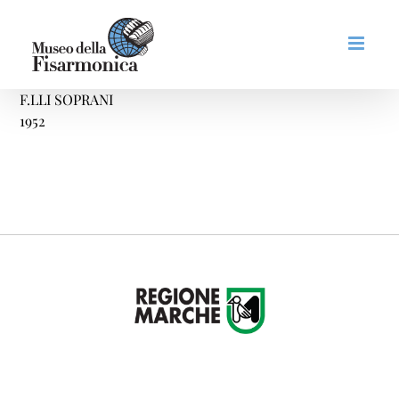
Salta
al
contenuto
F.LLI SOPRANI
1952