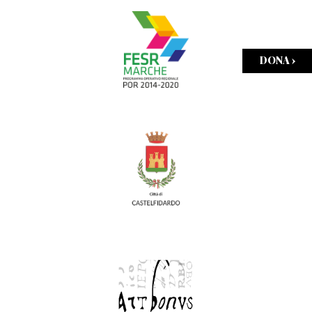
DONA ›