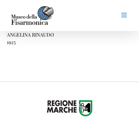
Salta
al
contenuto
ANGELINA RINAUDO
1925