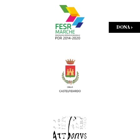
DONA ›