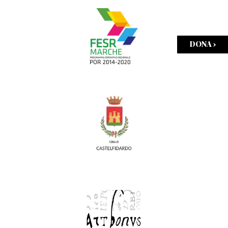
DONA ›