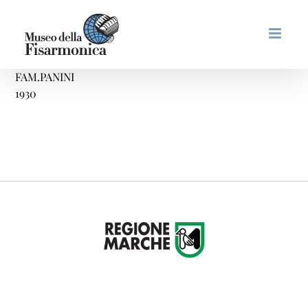
Salta
al
contenuto
FAM.PANINI
1930